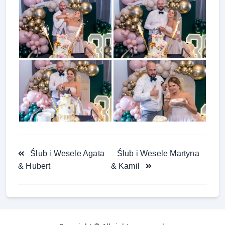
<span
Ślub i Wesele Agata
Ślub i Wesele Martyna
class="nav-
& Hubert
& Kamil
subtitle
screen-
reader-
text">Page</span>