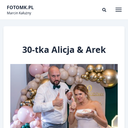
Skip
FOTOMK.PL
to
Marcin Kałużny
Togg
Search
content
Modal
Toggle
30-tka Alicja & Arek