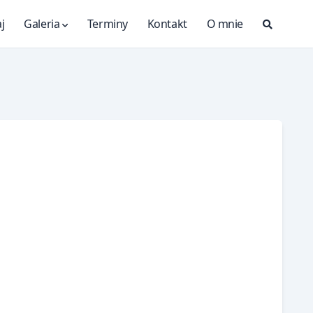
j
Galeria
Terminy
Kontakt
O mnie
Search
Modal
Toggle