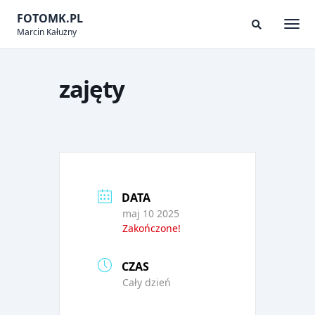
Skip
FOTOMK.PL
to
Marcin Kałużny
Togg
Search
content
Modal
Toggle
zajęty
DATA
maj 10 2025
Zakończone!
CZAS
Cały dzień