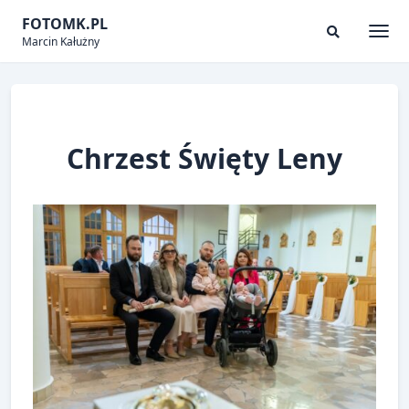
Skip
FOTOMK.PL
to
Marcin Kałużny
Togg
Search
content
Modal
Toggle
Chrzest Święty Leny