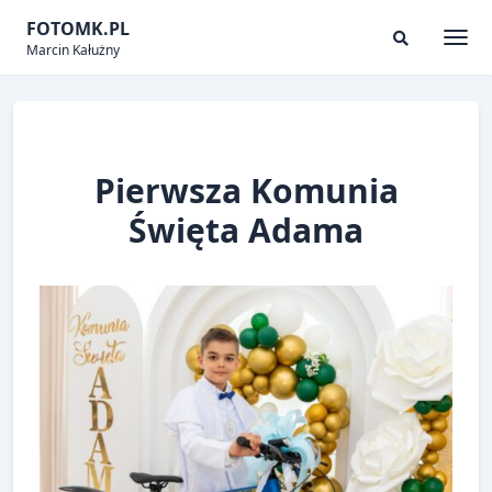
Skip
FOTOMK.PL
to
Marcin Kałużny
Togg
Search
content
Modal
Toggle
Pierwsza Komunia
Święta Adama